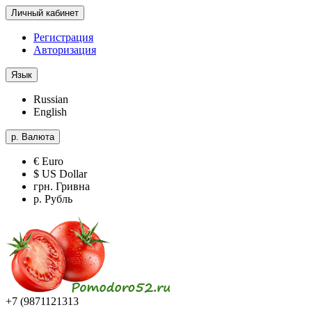
Личный кабинет
Регистрация
Авторизация
Язык
Russian
English
р.
Валюта
€ Euro
$ US Dollar
грн. Гривна
р. Рубль
+7 (9871121313