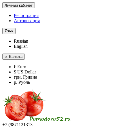
Личный кабинет
Регистрация
Авторизация
Язык
Russian
English
р.
Валюта
€ Euro
$ US Dollar
грн. Гривна
р. Рубль
+7 (9871121313